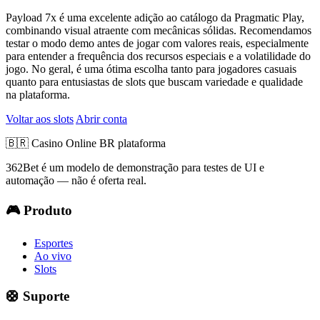
Payload 7x é uma excelente adição ao catálogo da Pragmatic Play,
combinando visual atraente com mecânicas sólidas. Recomendamos
testar o modo demo antes de jogar com valores reais, especialmente
para entender a frequência dos recursos especiais e a volatilidade do
jogo. No geral, é uma ótima escolha tanto para jogadores casuais
quanto para entusiastas de slots que buscam variedade e qualidade
na plataforma.
Voltar aos slots
Abrir conta
🇧🇷 Casino Online BR plataforma
362Bet é um modelo de demonstração para testes de UI e
automação — não é oferta real.
🎮
Produto
Esportes
Ao vivo
Slots
🛟
Suporte