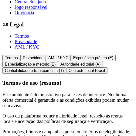
Central de ajuda
Jogo responsável
Ouvidoria
📜
Legal
Termos
Privacidade
AML / KYC
Termos
Privacidade
AML / KYC
Experiência prática (E)
Especialização e método (E)
Autoridade editorial (A)
Confiabilidade e transparência (T)
Contexto local Brasil
Termos de uso (resumo)
Este ambiente é demonstrativo para testes de interface. Nenhuma
oferta comercial é garantida e as condições exibidas podem mudar
sem aviso.
O uso da plataforma requer maioridade legal, respeito às regras
locais e aceitação das políticas de segurança e verificação.
Promoções, bônus e campanhas possuem critérios de elegibilidade,