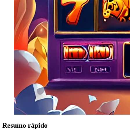
Resumo rápido