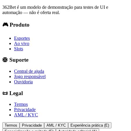
362Bet é um modelo de demonstração para testes de UI e
automação — não é oferta real.
🎮
Produto
Esportes
Ao vivo
Slots
🛟
Suporte
Central de ajuda
Jogo responsável
Ouvidoria
📜
Legal
Termos
Privacidade
AML / KYC
Termos
Privacidade
AML / KYC
Experiência prática (E)