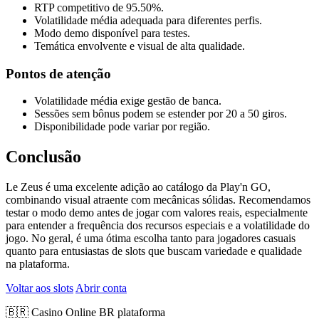
RTP competitivo de 95.50%.
Volatilidade média adequada para diferentes perfis.
Modo demo disponível para testes.
Temática envolvente e visual de alta qualidade.
Pontos de atenção
Volatilidade média exige gestão de banca.
Sessões sem bônus podem se estender por 20 a 50 giros.
Disponibilidade pode variar por região.
Conclusão
Le Zeus é uma excelente adição ao catálogo da Play'n GO,
combinando visual atraente com mecânicas sólidas. Recomendamos
testar o modo demo antes de jogar com valores reais, especialmente
para entender a frequência dos recursos especiais e a volatilidade do
jogo. No geral, é uma ótima escolha tanto para jogadores casuais
quanto para entusiastas de slots que buscam variedade e qualidade
na plataforma.
Voltar aos slots
Abrir conta
🇧🇷 Casino Online BR plataforma