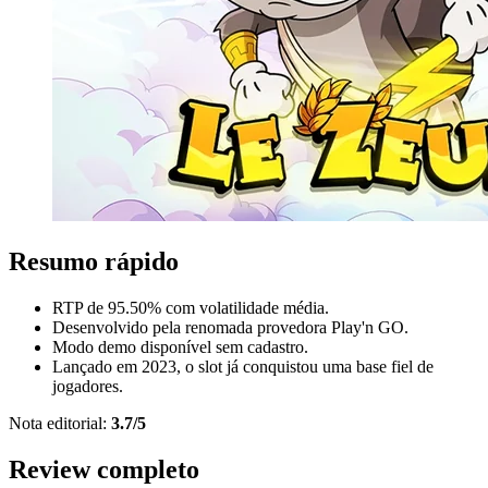
Resumo rápido
RTP de 95.50% com volatilidade média.
Desenvolvido pela renomada provedora Play'n GO.
Modo demo disponível sem cadastro.
Lançado em 2023, o slot já conquistou uma base fiel de
jogadores.
Nota editorial:
3.7/5
Review completo