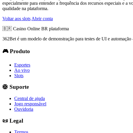
especialmente para entender a frequência dos recursos especiais e a v
qualidade na plataforma.
Voltar aos slots
Abrir conta
🇧🇷 Casino Online BR plataforma
362Bet é um modelo de demonstração para testes de UI e automação —
🎮
Produto
Esportes
Ao vivo
Slots
🛟
Suporte
Central de ajuda
Jogo responsável
Ouvidoria
📜
Legal
Termos