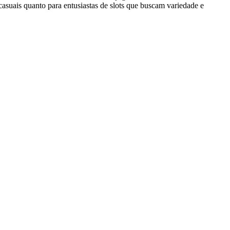
 casuais quanto para entusiastas de slots que buscam variedade e