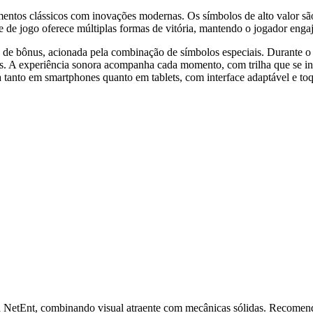
tos clássicos com inovações modernas. Os símbolos de alto valor são 
e de jogo oferece múltiplas formas de vitória, mantendo o jogador engaj
e bônus, acionada pela combinação de símbolos especiais. Durante o m
s. A experiência sonora acompanha cada momento, com trilha que se inte
a tanto em smartphones quanto em tablets, com interface adaptável e to
 NetEnt, combinando visual atraente com mecânicas sólidas. Recomend