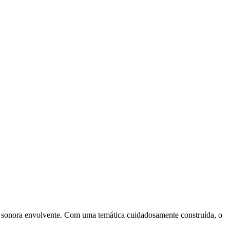
e sonora envolvente. Com uma temática cuidadosamente construída, o