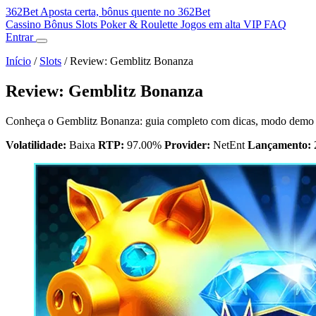
362Bet
Aposta certa, bônus quente no 362Bet
Cassino
Bônus
Slots
Poker & Roulette
Jogos em alta
VIP
FAQ
Entrar
Início
/
Slots
/
Review: Gemblitz Bonanza
Review: Gemblitz Bonanza
Conheça o Gemblitz Bonanza: guia completo com dicas, modo demo e a
Volatilidade:
Baixa
RTP:
97.00%
Provider:
NetEnt
Lançamento: