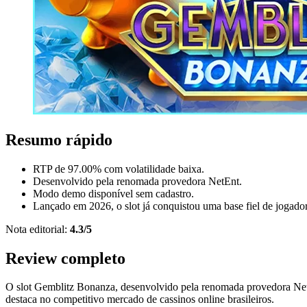
Resumo rápido
RTP de 97.00% com volatilidade baixa.
Desenvolvido pela renomada provedora NetEnt.
Modo demo disponível sem cadastro.
Lançado em 2026, o slot já conquistou uma base fiel de jogador
Nota editorial:
4.3/5
Review completo
O slot Gemblitz Bonanza, desenvolvido pela renomada provedora NetE
destaca no competitivo mercado de cassinos online brasileiros.