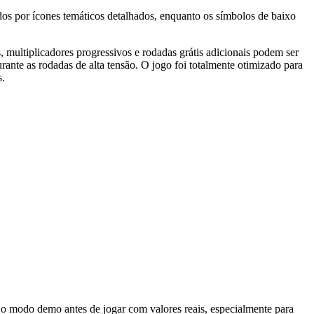
os por ícones temáticos detalhados, enquanto os símbolos de baixo
multiplicadores progressivos e rodadas grátis adicionais podem ser
ante as rodadas de alta tensão. O jogo foi totalmente otimizado para
s.
o modo demo antes de jogar com valores reais, especialmente para