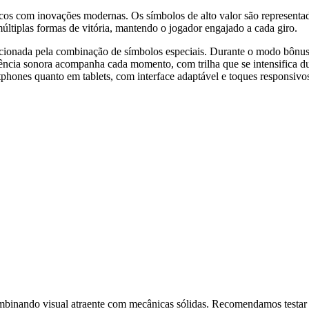
os com inovações modernas. Os símbolos de alto valor são representad
múltiplas formas de vitória, mantendo o jogador engajado a cada giro.
ionada pela combinação de símbolos especiais. Durante o modo bônus, 
ência sonora acompanha cada momento, com trilha que se intensifica dur
tphones quanto em tablets, com interface adaptável e toques responsivo
binando visual atraente com mecânicas sólidas. Recomendamos testar 