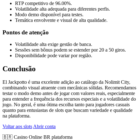
RTP competitivo de 96.00%.
Volatilidade alta adequada para diferentes perfis.
Modo demo disponível para testes.
Temática envolvente e visual de alta qualidade.
Pontos de atenção
Volatilidade alta exige gestão de banca.
Sessões sem bônus podem se estender por 20 a 50 giros.
Disponibilidade pode variar por região.
Conclusão
El Jackpotto é uma excelente adição ao catálogo da Nolimit City,
combinando visual atraente com mecânicas sólidas. Recomendamos
testar o modo demo antes de jogar com valores reais, especialmente
para entender a frequência dos recursos especiais e a volatilidade do
jogo. No geral, é uma ótima escolha tanto para jogadores casuais
quanto para entusiastas de slots que buscam variedade e qualidade
na plataforma.
Voltar aos slots
Abrir conta
🇧🇷 Casino Online BR plataforma