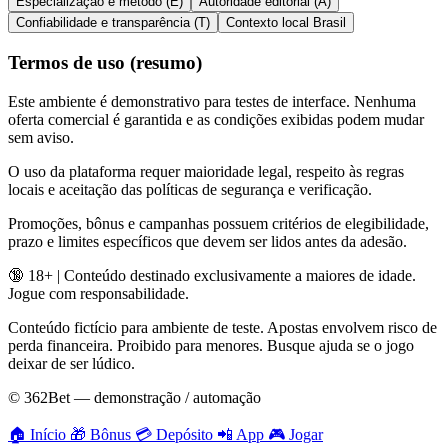
Especialização e método (E)
Autoridade editorial (A)
Confiabilidade e transparência (T)
Contexto local Brasil
Termos de uso (resumo)
Este ambiente é demonstrativo para testes de interface. Nenhuma
oferta comercial é garantida e as condições exibidas podem mudar
sem aviso.
O uso da plataforma requer maioridade legal, respeito às regras
locais e aceitação das políticas de segurança e verificação.
Promoções, bônus e campanhas possuem critérios de elegibilidade,
prazo e limites específicos que devem ser lidos antes da adesão.
🔞 18+ | Conteúdo destinado exclusivamente a maiores de idade.
Jogue com responsabilidade.
Conteúdo fictício para ambiente de teste. Apostas envolvem risco de
perda financeira. Proibido para menores. Busque ajuda se o jogo
deixar de ser lúdico.
© 362Bet — demonstração / automação
🏠
Início
🎁
Bônus
💳
Depósito
📲
App
🎮
Jogar