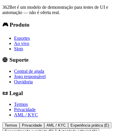
362Bet é um modelo de demonstração para testes de UI e
automação — não é oferta real.
🎮
Produto
Esportes
Ao vivo
Slots
🛟
Suporte
Central de ajuda
Jogo responsável
Ouvidoria
📜
Legal
Termos
Privacidade
AML / KYC
Termos
Privacidade
AML / KYC
Experiência prática (E)