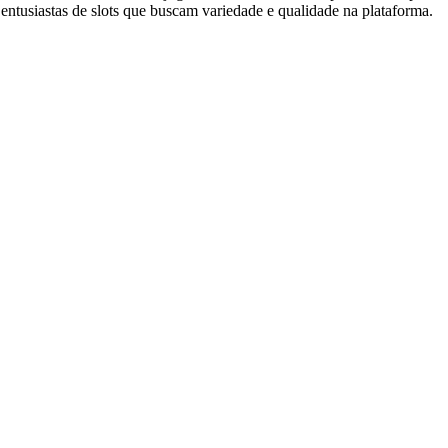
 entusiastas de slots que buscam variedade e qualidade na plataforma.