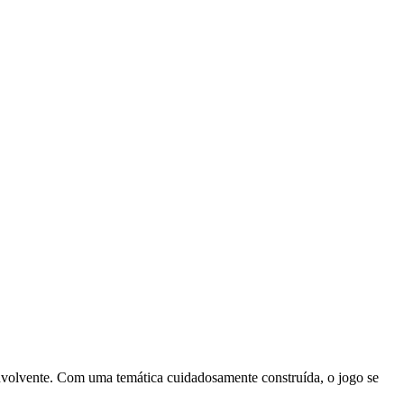
nvolvente. Com uma temática cuidadosamente construída, o jogo se