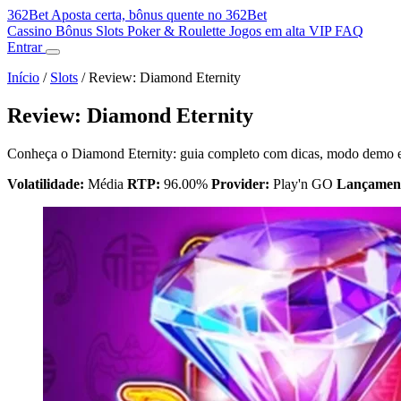
362Bet
Aposta certa, bônus quente no 362Bet
Cassino
Bônus
Slots
Poker & Roulette
Jogos em alta
VIP
FAQ
Entrar
Início
/
Slots
/
Review: Diamond Eternity
Review: Diamond Eternity
Conheça o Diamond Eternity: guia completo com dicas, modo demo e a
Volatilidade:
Média
RTP:
96.00%
Provider:
Play'n GO
Lançamen